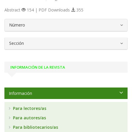
Abstract
154 | PDF Downloads
355
##plugins.themes.bootstrap3.article.d
Número
Sección
INFORMACIÓN DE LA REVISTA
Información
Para lectores/as
Para autores/as
Para bibliotecarios/as