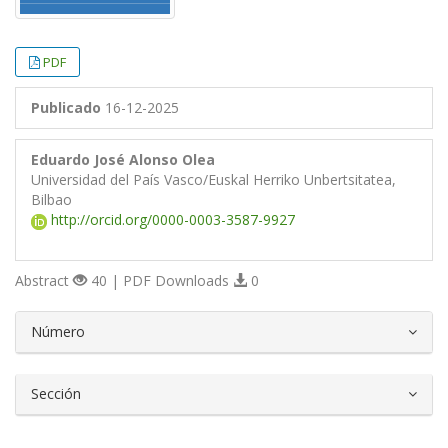
PDF
Publicado
16-12-2025
Eduardo José Alonso Olea
Universidad del País Vasco/Euskal Herriko Unbertsitatea,
Bilbao
http://orcid.org/0000-0003-3587-9927
Abstract
40 | PDF Downloads
0
##plugins.themes.bootstrap3.article.d
Número
Sección