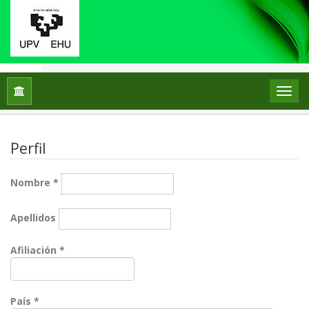
Inicio
Registrarse
Perfil
Nombre
*
Apellidos
Obligatorio
Afiliación
*
Obligatorio
País
*