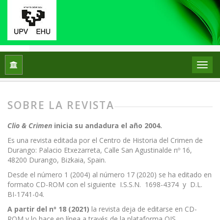
Inicio
Sobre la revista
SOBRE LA REVISTA
Clio & Crimen
inicia su andadura el año 2004.
Es una revista editada por el Centro de Historia del Crimen de
Durango: Palacio Etxezarreta, Calle San Agustinalde nº 16,
48200 Durango, Bizkaia, Spain.
Desde el número 1 (2004) al número 17 (2020) se ha editado en
formato CD-ROM con el siguiente
I.S.S.N.
1698-4374
y
D.L.
BI-1741-04.
A partir del nº 18 (2021)
la revista deja de editarse en CD-
ROM y lo hace en línea a través de la plataforma OJS,