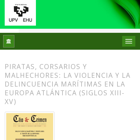
Inicio
Archivos
Núm. 20 (2023): Delincuencia marítima y portu
PIRATAS, CORSARIOS Y
MALHECHORES: LA VIOLENCIA Y LA
DELINCUENCIA MARÍTIMAS EN LA
EUROPA ATLÁNTICA (SIGLOS XIII-
XV)
##plugins.themes.bootstrap3.article.
##plugins.themes.bootstrap3.article.