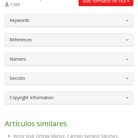
Más formatos de cita
1388
##plugins.themes.bootstrap3.article.d
Keywords
References
Número
Sección
Copyright Information
Artículos similares
Víctor José Ortega Muñoz, Carmen Serrano Sánchez,