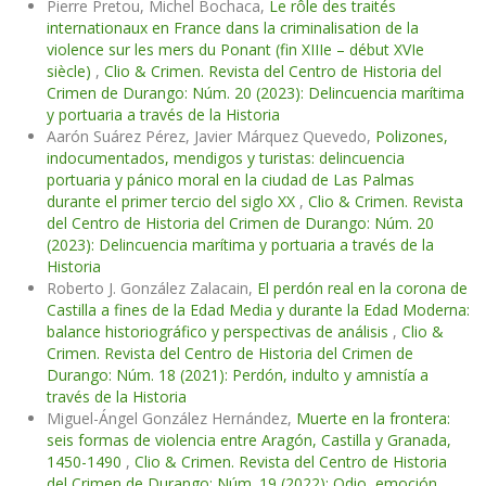
Pierre Pretou, Michel Bochaca,
Le rôle des traités
internationaux en France dans la criminalisation de la
violence sur les mers du Ponant (fin XIIIe – début XVIe
siècle)
,
Clio & Crimen. Revista del Centro de Historia del
Crimen de Durango: Núm. 20 (2023): Delincuencia marítima
y portuaria a través de la Historia
Aarón Suárez Pérez, Javier Márquez Quevedo,
Polizones,
indocumentados, mendigos y turistas: delincuencia
portuaria y pánico moral en la ciudad de Las Palmas
durante el primer tercio del siglo XX
,
Clio & Crimen. Revista
del Centro de Historia del Crimen de Durango: Núm. 20
(2023): Delincuencia marítima y portuaria a través de la
Historia
Roberto J. González Zalacain,
El perdón real en la corona de
Castilla a fines de la Edad Media y durante la Edad Moderna:
balance historiográfico y perspectivas de análisis
,
Clio &
Crimen. Revista del Centro de Historia del Crimen de
Durango: Núm. 18 (2021): Perdón, indulto y amnistía a
través de la Historia
Miguel-Ángel González Hernández,
Muerte en la frontera:
seis formas de violencia entre Aragón, Castilla y Granada,
1450-1490
,
Clio & Crimen. Revista del Centro de Historia
del Crimen de Durango: Núm. 19 (2022): Odio, emoción