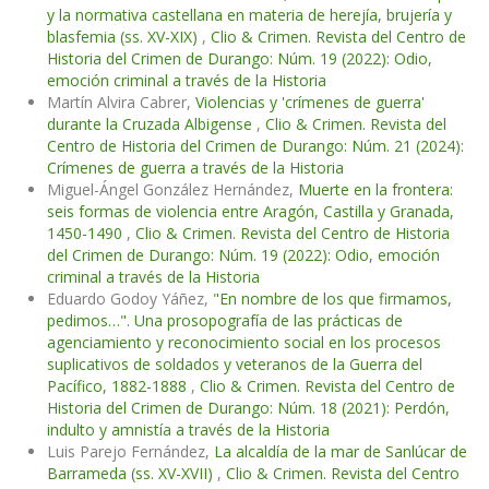
y la normativa castellana en materia de herejía, brujería y
blasfemia (ss. XV-XIX)
,
Clio & Crimen. Revista del Centro de
Historia del Crimen de Durango: Núm. 19 (2022): Odio,
emoción criminal a través de la Historia
Martín Alvira Cabrer,
Violencias y 'crímenes de guerra'
durante la Cruzada Albigense
,
Clio & Crimen. Revista del
Centro de Historia del Crimen de Durango: Núm. 21 (2024):
Crímenes de guerra a través de la Historia
Miguel-Ángel González Hernández,
Muerte en la frontera:
seis formas de violencia entre Aragón, Castilla y Granada,
1450-1490
,
Clio & Crimen. Revista del Centro de Historia
del Crimen de Durango: Núm. 19 (2022): Odio, emoción
criminal a través de la Historia
Eduardo Godoy Yáñez,
"En nombre de los que firmamos,
pedimos…". Una prosopografía de las prácticas de
agenciamiento y reconocimiento social en los procesos
suplicativos de soldados y veteranos de la Guerra del
Pacífico, 1882-1888
,
Clio & Crimen. Revista del Centro de
Historia del Crimen de Durango: Núm. 18 (2021): Perdón,
indulto y amnistía a través de la Historia
Luis Parejo Fernández,
La alcaldía de la mar de Sanlúcar de
Barrameda (ss. XV-XVII)
,
Clio & Crimen. Revista del Centro