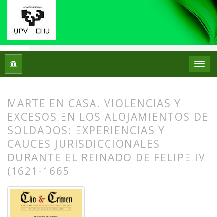
Inicio
Archivos
Núm. 21 (2024): Crímenes de guerra a través 
MARTE EN CASA. VIOLENCIAS Y
EXCESOS EN LOS ALOJAMIENTOS DE
SOLDADOS: EXPERIENCIAS Y
CAUCES JURISDICCIONALES
DURANTE EL REINADO DE FELIPE IV
(1621-1665
##plugins.themes.bootstrap3.article.
##plugins.themes.bootstrap3.article.