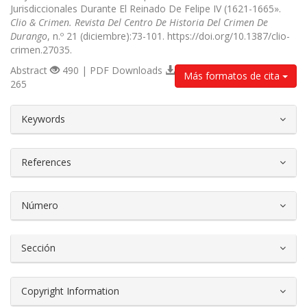
Jurisdiccionales Durante El Reinado De Felipe IV (1621-1665».
Clio & Crimen. Revista Del Centro De Historia Del Crimen De
Durango
, n.º 21 (diciembre):73-101. https://doi.org/10.1387/clio-
crimen.27035.
Abstract
490 | PDF Downloads
Más formatos de cita
265
##plugins.themes.bootstrap3.article.d
Keywords
References
Número
Sección
Copyright Information