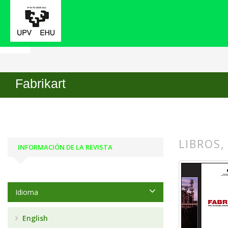
Inicio
Archivos
Núm. 5 (2005)
Libros, expos
Fabrikart
LIBROS,
INFORMACIÓN DE LA REVISTA
##plugin
##plugin
Idioma
English