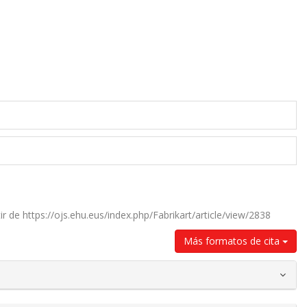
ir de https://ojs.ehu.eus/index.php/Fabrikart/article/view/2838
Más formatos de cita