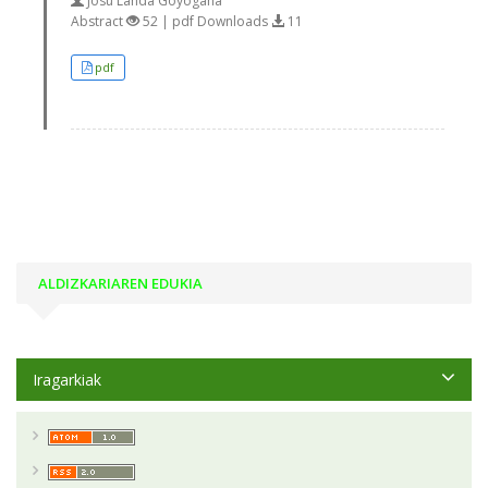
Josu Landa Goyogana
Abstract
52 | pdf Downloads
11
pdf
ALDIZKARIAREN EDUKIA
Iragarkiak