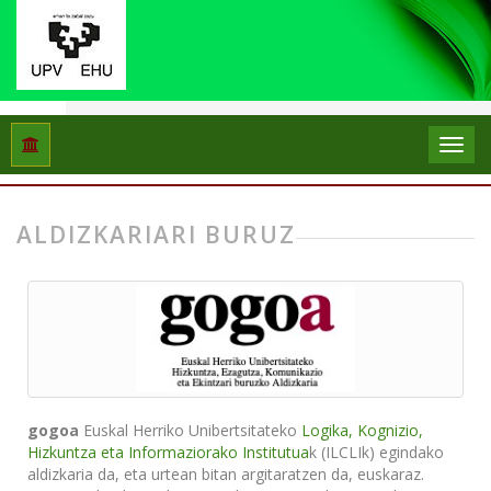
Hasiera
Gogoa
ALDIZKARIARI BURUZ
gogoa
Euskal Herriko Unibertsitateko
Logika, Kognizio,
Hizkuntza eta Informaziorako Institutua
k (ILCLIk) egindako
aldizkaria da, eta urtean bitan argitaratzen da, euskaraz.