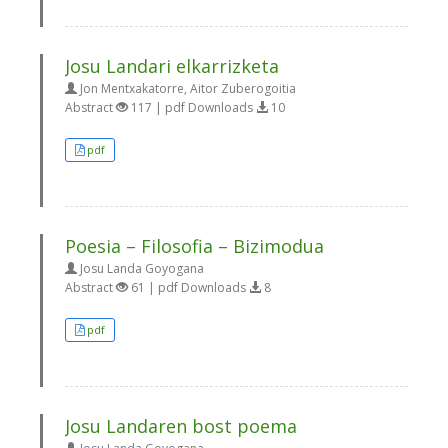
Josu Landari elkarrizketa
Jon Mentxakatorre, Aitor Zuberogoitia
Abstract
117 | pdf Downloads
10
pdf
Poesia – Filosofia – Bizimodua
Josu Landa Goyogana
Abstract
61 | pdf Downloads
8
pdf
Josu Landaren bost poema