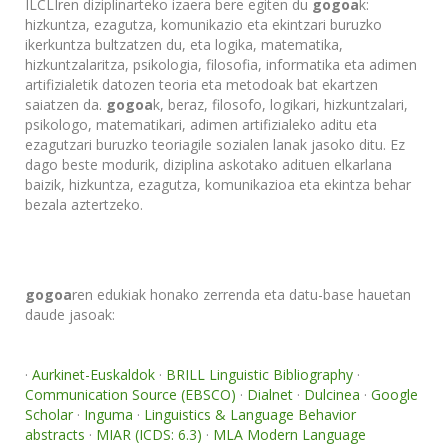
ILCLIren diziplinarteko izaera bere egiten du
gogoa
k:
hizkuntza, ezagutza, komunikazio eta ekintzari buruzko
ikerkuntza bultzatzen du, eta logika, matematika,
hizkuntzalaritza, psikologia, filosofia, informatika eta adimen
artifizialetik datozen teoria eta metodoak bat ekartzen
saiatzen da.
gogoa
k, beraz, filosofo, logikari, hizkuntzalari,
psikologo, matematikari, adimen artifizialeko aditu eta
ezagutzari buruzko teoriagile sozialen lanak jasoko ditu. Ez
dago beste modurik, diziplina askotako adituen elkarlana
baizik, hizkuntza, ezagutza, komunikazioa eta ekintza behar
bezala aztertzeko.
gogoa
ren edukiak honako zerrenda eta datu-base hauetan
daude jasoak:
·
Aurkinet-Euskaldok
·
BRILL Linguistic Bibliography
·
Communication Source (EBSCO)
·
Dialnet
·
Dulcinea
·
Google
Scholar
·
Inguma
·
Linguistics & Language Behavior
abstracts
·
MIAR (ICDS: 6.3)
·
MLA Modern Language