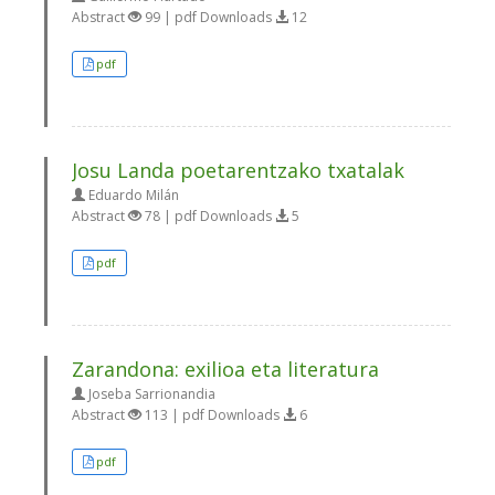
Abstract
99 | pdf Downloads
12
pdf
Josu Landa poetarentzako txatalak
Eduardo Milán
Abstract
78 | pdf Downloads
5
pdf
Zarandona: exilioa eta literatura
Joseba Sarrionandia
Abstract
113 | pdf Downloads
6
pdf