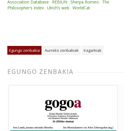
Association Database
·
REBIUN
·
Sherpa Romeo
·
The
Philosopher’s Index
·
Ulrich’s web
·
WorldCat
Egungo zenbakia
Aurreko zenbakiak
Iragarkiak
EGUNGO ZENBAKIA