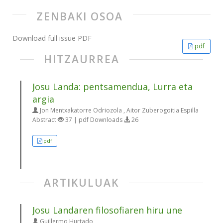
ZENBAKI OSOA
Download full issue PDF
pdf
HITZAURREA
Josu Landa: pentsamendua, Lurra eta
argia
Jon Mentxakatorre Odriozola , Aitor Zuberogoitia Espilla
Abstract
37 | pdf Downloads
26
pdf
ARTIKULUAK
Josu Landaren filosofiaren hiru une
Guillermo Hurtado