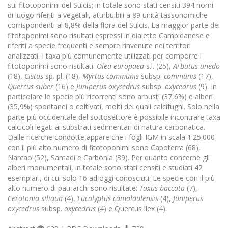
sui fitotoponimi del Sulcis; in totale sono stati censiti 394 nomi
di luogo riferiti a vegetali, attribuibili a 89 unità tassonomiche
corrispondenti al 8,8% della flora del Sulcis. La maggior parte dei
fitotoponimi sono risultati espressi in dialetto Campidanese e
riferiti a specie frequenti e sempre rinvenute nei territori
analizzati. I taxa più comunemente utilizzati per comporre i
fitotoponimi sono risultati:
Olea europaea
s.l. (25),
Arbutus unedo
(18),
Cistus
sp. pl. (18),
Myrtus communis
subsp.
communis
(17),
Quercus suber
(16) e
Juniperus
oxycedrus
subsp.
oxycedrus
(9). In
particolare le specie più ricorrenti sono arbusti (37,6%) e alberi
(35,9%) spontanei o coltivati, molti dei quali calcifughi. Solo nella
parte più occidentale del sottosettore è possibile incontrare taxa
calcicoli legati ai substrati sedimentari di natura carbonatica.
Dalle ricerche condotte appare che i fogli IGM in scala 1:25.000
con il più alto numero di fitotoponimi sono Capoterra (68),
Narcao (52), Santadi e Carbonia (39). Per quanto concerne gli
alberi monumentali, in totale sono stati censiti e studiati 42
esemplari, di cui solo 16 ad oggi conosciuti. Le specie con il più
alto numero di patriarchi sono risultate:
Taxus baccata
(7),
Ceratonia
siliqua
(4),
Eucalyptus camaldulensis
(4),
Juniperus
oxycedrus
subsp.
oxycedrus
(4) e Quercus ilex (4).