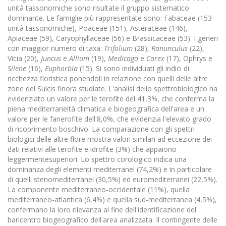
unità tassonomiche sono risultate il gruppo sistematico
dominante. Le famiglie più rappresentate sono: Fabaceae (153
unità tassonomiche), Poaceae (151), Asteraceae (146),
Apiaceae (59), Caryophyllaceae (56) e Brassicaceae (53). I generi
con maggior numero di taxa:
Trifolium
(28),
Ranunculus
(22),
Vicia (20),
Juncus
e
Allium
(19),
Medicago
e
Carex
(17), Ophrys e
Silene
(16),
Euphorbia
(15). Si sono individuati gli indici di
ricchezza floristica ponendoli in relazione con quelli delle altre
zone del Sulcis finora studiate. L'analisi dello spettrobiologico ha
evidenziato un valore per le terofite del 41,3%, che conferma la
piena mediterraneità climatica e biogeografica dell'area e un
valore per le fanerofite dell'8,0%, che evidenzia l'elevato grado
di ricoprimento boschivo. La comparazione con gli spettri
biologici delle altre flore mostra valori similari ad eccezione dei
dati relativi alle terofite e idrofite (3%) che appaiono
leggermentesuperiori. Lo spettro corologico indica una
dominanza degli elementi mediterranei (74,2%) e in particolare
di quelli stenomediterranei (30,5%) ed euromediterranei (22,5%).
La componente mediterraneo-occidentale (11%), quella
mediterraneo-atlantica (6,4%) e quella sud-mediterranea (4,5%),
confermano la loro rilevanza al fine dell'identificazione del
baricentro biogeografico dell'area analizzata. Il contingente delle