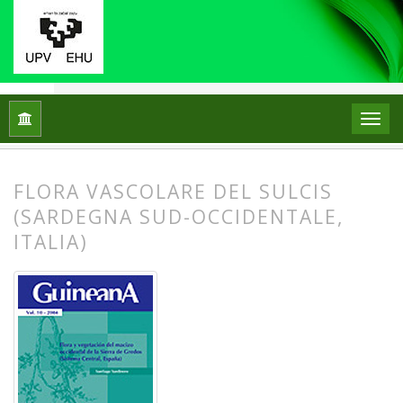
Inicio
Archivos
Núm. 12 (2006): Flora vascolare del Sulcis (S
FLORA VASCOLARE DEL SULCIS
(SARDEGNA SUD-OCCIDENTALE,
ITALIA)
##plugins.themes.bootstrap3.article.
##plugins.themes.bootstrap3.article.