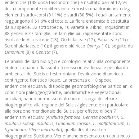
endemiche (138 unità tassonomiche) è risultato pari al 12,6%
della componente mediterranea e mostra una dominanza degli
elementi sardo-corsi (31,1%) e sardi (30,5%), i quali unitamente
raggiungono il 61,6% del totale. La flora endemica è costituita
da 93 specie, 32 sottospecie, 10 varietà e 3 ibridi, inquadrati in
88 generi e 37 famiglie. Le famiglie più rappresentate sono
risultate le Asteraceae (18), Orchidaceae (12), Fabaceae (11) e
Scrophulariaceae (10); il genere più ricco
Ophrys
(10), seguito da
Limonium
(8) e
Genista
(7).
Le analisi dei dati biologici e corologici relativi alla componente
endemica hanno Riassunto 5 messo in evidenza le peculiarità
ambientali del Sulcis e testimoniano l'evoluzione di un ricco
contingente floristico locale. La presenza di 18 specie
endemiche esclusive, di tipologie geomorfologiche particolari, di
condizioni paleogeografiche, bioclimatiche e vegetazionali
peculiari, hanno permesso diattribuire il rango di settore
biogeografico alla regione del Sulcis-Iglesiente e in particolare
alla porzione meridionale del Sulcis, per effetto di ben 7
endemismi esclusivi (
Anchusa
formosa
,
Genista bocchierii
,
G.
insularis
subsp.
insularis
,
Limonium carisae
,
L
.
malfatanicum
,
L.
tigulianum
,
Silene martinolii
), quella di sottosettore
biogeografico Sulcitano. Viene anche presentato un contributo