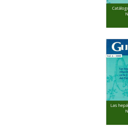
Catálogo
N
Las hepát
N