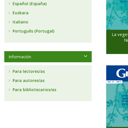
Español (España)
Euskara
Italiano
Português (Portugal)
La veget
N
Información
Para lectores/as
Para autores/as
Para bibliotecarios/as