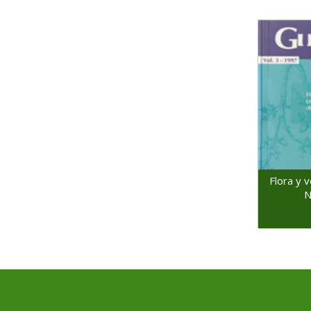
Flora y v
N