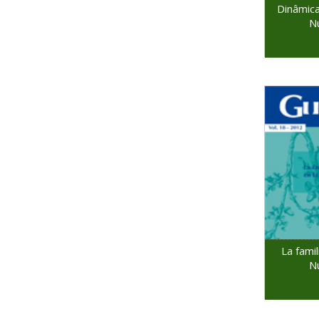
Dinâmica 
N
La fami
N