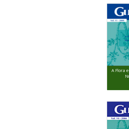
A Flora e
N