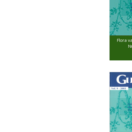
Flora va
N