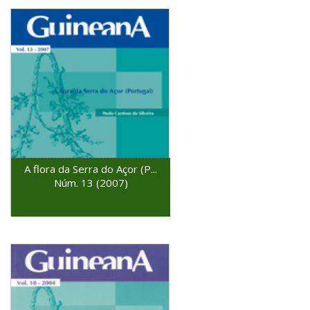
A flora da Serra do Açor (P...
Núm. 13 (2007)