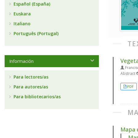
Español (España)
Euskara
Italiano
Português (Portugal)
TE
Vegeta
Información
Franci
Abstract
Para lectores/as
Para autores/as
PDF
Para bibliotecarios/as
MA
Mapa d
Map