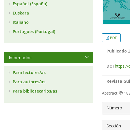
Español (España)
Euskara
Italiano
Português (Portugal)
PDF
Publicado
2
Información
DOI
https:/
Para lectores/as
Revista Gu
Para autores/as
Para bibliotecarios/as
Abstract
189
##plugin
Número
Sección