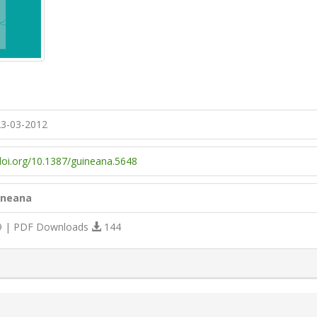
3-03-2012
/doi.org/10.1387/guineana.5648
ineana
 | PDF Downloads
144
s.themes.bootstrap3.article.details##