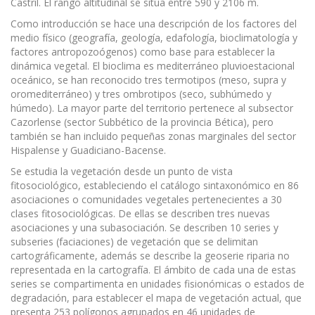
Castril. El rango altitudinal se sitúa entre 590 y 2106 m.
Como introducción se hace una descripción de los factores del
medio físico (geografía, geología, edafología, bioclimatología y
factores antropozoógenos) como base para establecer la
dinámica vegetal. El bioclima es mediterráneo pluvioestacional
oceánico, se han reconocido tres termotipos (meso, supra y
oromediterráneo) y tres ombrotipos (seco, subhúmedo y
húmedo). La mayor parte del territorio pertenece al subsector
Cazorlense (sector Subbético de la provincia Bética), pero
también se han incluido pequeñas zonas marginales del sector
Hispalense y Guadiciano-Bacense.
Se estudia la vegetación desde un punto de vista
fitosociológico, estableciendo el catálogo sintaxonómico en 86
asociaciones o comunidades vegetales pertenecientes a 30
clases fitosociológicas. De ellas se describen tres nuevas
asociaciones y una subasociación. Se describen 10 series y
subseries (faciaciones) de vegetación que se delimitan
cartográficamente, además se describe la geoserie riparia no
representada en la cartografía. El ámbito de cada una de estas
series se compartimenta en unidades fisionómicas o estados de
degradación, para establecer el mapa de vegetación actual, que
presenta 253 polígonos agrupados en 46 unidades de