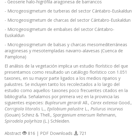
- Geoserie halo-higrófila aragonesa de barrancos
- Microgeosigmetum de turberas del sector Cántabro-Euskaldun
- Microgeosigmetum de charcas del sector Cántabro-Euskaldun
- Microgeosigmetum de embalses del sector Cántabro-
Euskaldun
- Microgeosigmetum de balsas y charcas mesomediterráneas
aragonesas y mesotempladas navarro-alavesas (Cuenca de
Pamplona)
El análisis de la vegetación implica un estudio florístico del que
presentamos como resultado un catálogo florístico con 1.051
taxones, en su mayor parte ligados a los medios riparios y
palustres. Se incluyen tanto los recolectados a lo largo del
estudio como aquellos· taxones poco frecuentes citados en la
bibliografia. Señalamos por primera vez en la provincia las
siguientes especies:
Bupleurum gerardi
All.,
Carex extensa
Good.,
Corrigiola litoralis
L.,
Epilobium
palustre
L.,
Psilurus incurvus
(Gouan) Schinz & Thell.,
Sparganium emersum
Rehmann,
Spirodela polyrhiza
(L.) Schleiden.
Abstract
816 | PDF Downloads
721