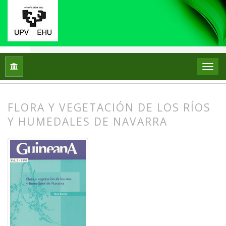
Inicio
Archivos
Núm. 5 (1999): Flora y vegetación de los rí
FLORA Y VEGETACIÓN DE LOS RÍOS
Y HUMEDALES DE NAVARRA
##plugins.themes.bootstrap3.article.
##plugins.themes.bootstrap3.article.