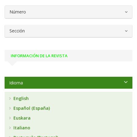
##plugins.themes.bootstrap3.article.d
Número
Sección
INFORMACIÓN DE LA REVISTA
Idioma
English
Español (España)
Euskara
Italiano