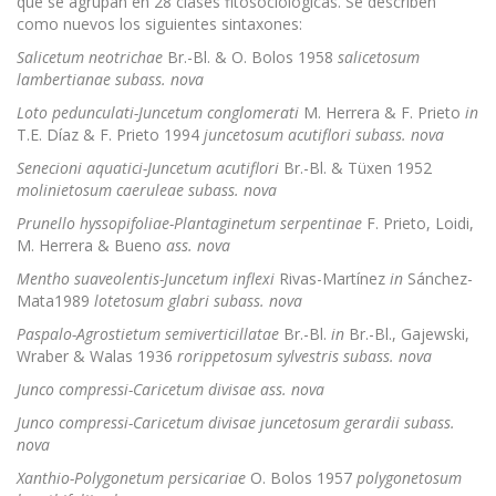
que se agrupan en 28 clases fitosociológicas. Se describen
como nuevos los siguientes sintaxones:
Salicetum neotrichae
Br.-Bl. & O. Bolos 1958
salicetosum
lambertianae subass. nova
Loto pedunculati-Juncetum conglomerati
M. Herrera & F. Prieto
in
T.E. Díaz & F. Prieto 1994
juncetosum acutiflori subass. nova
Senecioni aquatici-Juncetum acutiflori
Br.-Bl. & Tüxen 1952
molinietosum
caeruleae subass. nova
Prunello hyssopifoliae-Plantaginetum serpentinae
F. Prieto, Loidi,
M. Herrera & Bueno
ass. nova
Mentho suaveolentis-Juncetum inflexi
Rivas-Martínez
in
Sánchez-
Mata1989
lotetosum glabri subass. nova
Paspalo-Agrostietum semiverticillatae
Br.-Bl.
in
Br.-Bl., Gajewski,
Wraber & Walas 1936
rorippetosum sylvestris subass. nova
Junco compressi-Caricetum divisae ass. nova
Junco compressi-Caricetum divisae juncetosum gerardii subass.
nova
Xanthio-Polygonetum
persicariae
O. Bolos 1957
polygonetosum