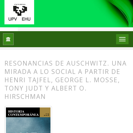
Inicio
Archivos
Núm. 50 (2015)
Dossier
RESONANCIAS DE AUSCHWITZ. UNA
MIRADA A LO SOCIAL A PARTIR DE
HENRI TAJFEL, GEORGE L. MOSSE,
TONY JUDT Y ALBERT O.
HIRSCHMAN
##plugins.themes.bootstrap3.article.
##plugins.themes.bootstrap3.article.