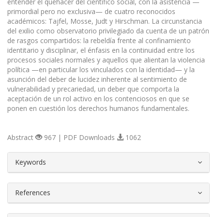
entender el quehacer del científico social, con la asistencia —
primordial pero no exclusiva— de cuatro reconocidos
académicos: Tajfel, Mosse, Judt y Hirschman. La circunstancia
del exilio como observatorio privilegiado da cuenta de un patrón
de rasgos compartidos: la rebeldía frente al confinamiento
identitario y disciplinar, el énfasis en la continuidad entre los
procesos sociales normales y aquellos que alientan la violencia
política —en particular los vinculados con la identidad— y la
asunción del deber de lucidez inherente al sentimiento de
vulnerabilidad y precariedad, un deber que comporta la
aceptación de un rol activo en los contenciosos en que se
ponen en cuestión los derechos humanos fundamentales.
Abstract
967 | PDF Downloads
1062
##plugins.themes.bootstrap3.article.d
Keywords
References