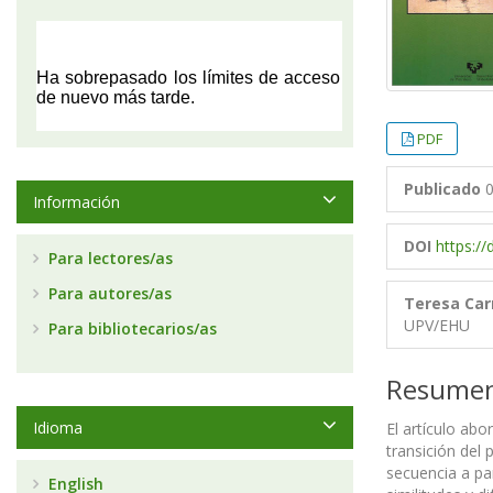
PDF
Publicado
0
Información
DOI
https:/
Para lectores/as
Para autores/as
Teresa Car
UPV/EHU
Para bibliotecarios/as
Resume
Idioma
El artículo abo
transición del
secuencia a pa
English