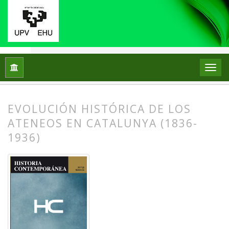
Inicio
Archivos
Núm. 55 (2017)
Dossier
EVOLUCIÓN HISTÓRICA DE LOS
ATENEOS EN CATALUNYA (1836-
1936)
##plugins.themes.bootstrap3.article.
##plugins.themes.bootstrap3.article.