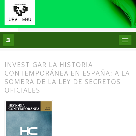
Inicio
Archivos
Núm. 55 (2017)
Dossier
INVESTIGAR LA HISTORIA
CONTEMPORÁNEA EN ESPAÑA: A LA
SOMBRA DE LA LEY DE SECRETOS
OFICIALES
##plugins.themes.bootstrap3.article.
##plugins.themes.bootstrap3.article.