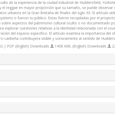
tudio de la experiencia de la ciudad industrial de Huddersfield, Yorksh
 el reggae en mayor proporción que su tamaño, se puede observar c
tos urbanos en la Gran Bretaña de finales del siglo XX. El artículo uti
 systems o fueron su público. Estas fueron recopiladas por el proyecto
a sobre aspectos del patrimonio cultural oculto o no documentado po
ra explorar cuestiones relativas a la identidad relacionada con el so
ración del espacio específico. El artículo examina la importancia del c
fro-caribeña contribuyera visible y sonoramente al sentido de Huddersf
2 | PDF (English) Downloads
1458 XML (English) Downloads
2
s.themes.bootstrap3.article.details##