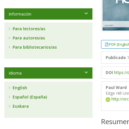
Información
Para lectores/as
Para autores/as
PDF (Englis
Para bibliotecarios/as
Publicado
1
DOI
https:/
Idioma
Paul Ward
English
Edge Hill Uni
Español (España)
http://or
Euskara
Resume