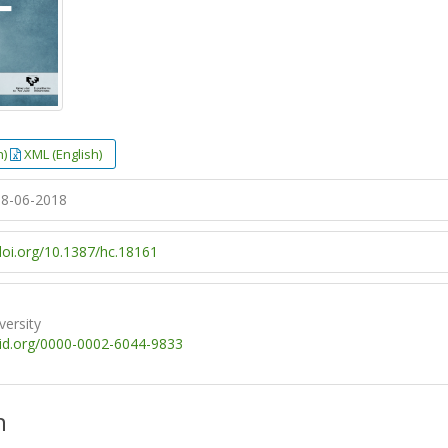
h)
XML (English)
8-06-2018
/doi.org/10.1387/hc.18161
versity
cid.org/0000-0002-6044-9833
n