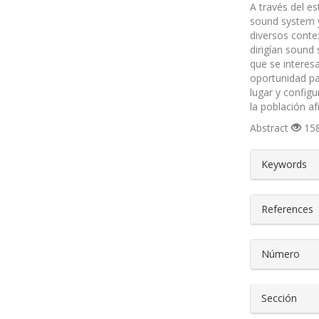
A través del es
sound system y
diversos contex
dirigían sound
que se interes
oportunidad pa
lugar y configu
la población a
Abstract
158
##plugin
Keywords
References
Número
Sección