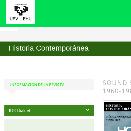
Inicio
Archivos
Núm. 57 (2018): Música popular,
Historia Contemporánea
SOUND S
INFORMACIÓN DE LA REVISTA
1960-19
##plugin
##plugin
IDR Dialnet