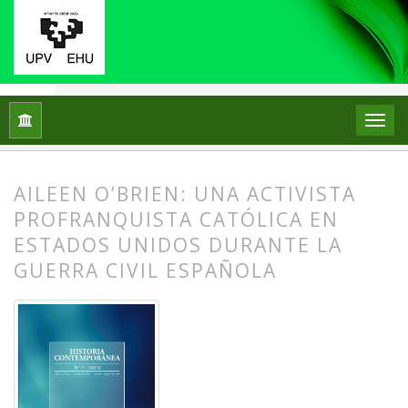
Inicio
Archivos
Núm. 71 (2023)
Miscelánea
AILEEN O’BRIEN: UNA ACTIVISTA
PROFRANQUISTA CATÓLICA EN
ESTADOS UNIDOS DURANTE LA
GUERRA CIVIL ESPAÑOLA
##plugins.themes.bootstrap3.article.
##plugins.themes.bootstrap3.article.