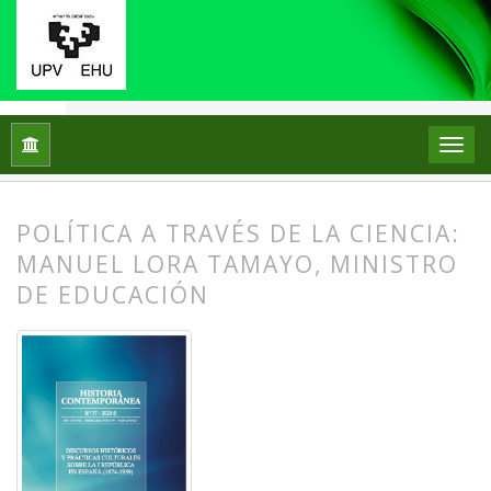
Inicio
Archivos
Núm. 77 (2025): Discursos históricos y práct
POLÍTICA A TRAVÉS DE LA CIENCIA:
MANUEL LORA TAMAYO, MINISTRO
DE EDUCACIÓN
##plugins.themes.bootstrap3.article.
##plugins.themes.bootstrap3.article.