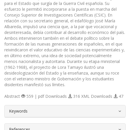
para el Estado que surgía de la Guerra Civil española. Su
esfuerzo le permitió incorporarse a la puesta en marcha del
Consejo Superior de Investigaciones Científicas (CSIC). En
relación con su secretario general, el edafólogo José María
Albareda, impulsó una ciencia que, a la par que vocacional y
desinteresada, debía contribuir al desarrollo económico del país.
Ambos intervinieron también en el debate político sobre la
formación de las nuevas generaciones de españoles, en el que
reivindicaron el valor educativo de las ciencias experimentales y,
en último extremo, una idea de sociedad potencialmente
menos nacionalista y autoritaria. Durante su etapa ministerial
(1962-1968), el proyecto de Lora Tamayo ilustró una
desideologización del Estado y la enseñanza, aunque su roce
con el veterano ministro de Gobernación y los estudiantes
disidentes manifestó sus límites.
Abstract
559 | pdf Downloads
316 XML Downloads
47
##plugins.themes.bootstrap3.article.d
Keywords
References