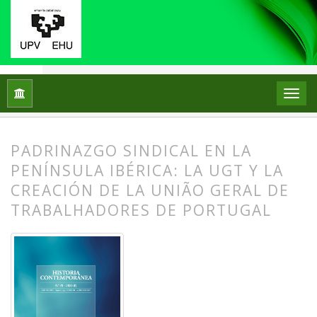
Inicio
Archivos
Núm. 78 (2025)
Miscelánea
PADRINAZGO SINDICAL EN LA
PENÍNSULA IBÉRICA: LA UGT Y LA
CREACIÓN DE LA UNIÃO GERAL DE
TRABALHADORES DE PORTUGAL
##plugins.themes.bootstrap3.article.
##plugins.themes.bootstrap3.article.