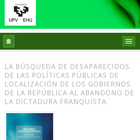
Inicio
Archivos
Núm. 78 (2025)
Miscelánea
LA BÚSQUEDA DE DESAPARECIDOS.
DE LAS POLÍTICAS PÚBLICAS DE
LOCALIZACIÓN DE LOS GOBIERNOS
DE LA REPÚBLICA AL ABANDONO DE
LA DICTADURA FRANQUISTA
##plugins.themes.bootstrap3.article.
##plugins.themes.bootstrap3.article.