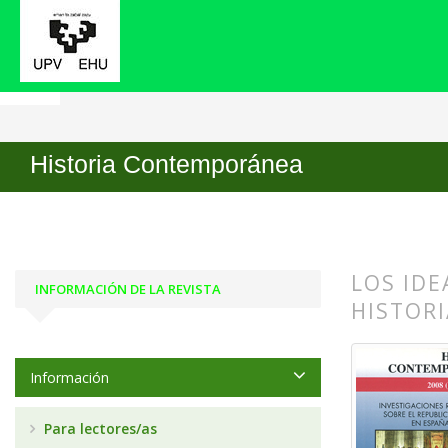
Inicio
Archivos
Núm. 37 (2008): Investigacione
Historia Contemporánea
LOS IDE
INFORMACIÓN DE LA REVISTA
HISTORI
##plugin
##plugin
Información
Para lectores/as