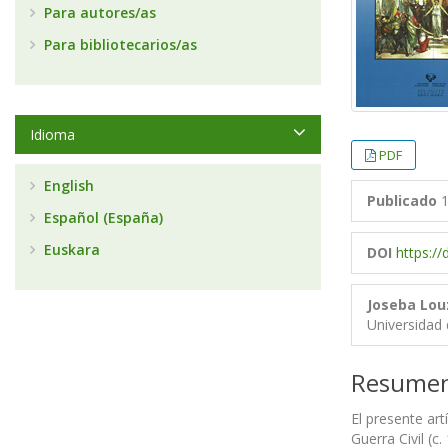
Para autores/as
Para bibliotecarios/as
Idioma
PDF
English
Publicado
1
Español (España)
Euskara
DOI
https:/
Joseba Louz
Universidad 
Resume
El presente art
Guerra Civil (c