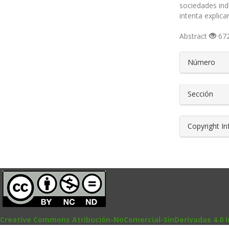
sociedades indu
intenta explica
Abstract
672
##plugin
Número
Sección
Copyright I
Creative Commons Atribución-NoComercial-SinDerivadas 4.0 I