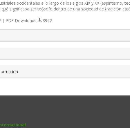
striales occidentales a lo largo de los siglos XIX y XX (espiritismo, te
r qué significaba ser teósofo dentro de una sociedad de tradición cató
 | PDF Downloads
3992
s.themes.bootstrap3.article.details##
nformation
nternacional