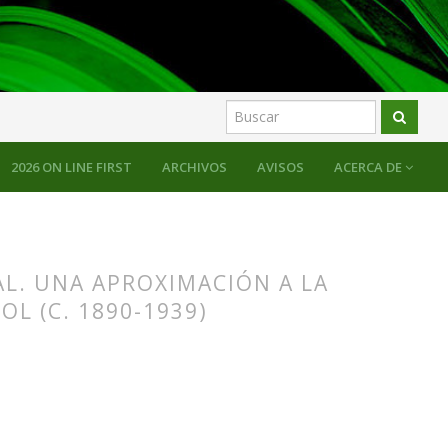
2026 ON LINE FIRST
ARCHIVOS
AVISOS
ACERCA DE
AL. UNA APROXIMACIÓN A LA
L (C. 1890-1939)