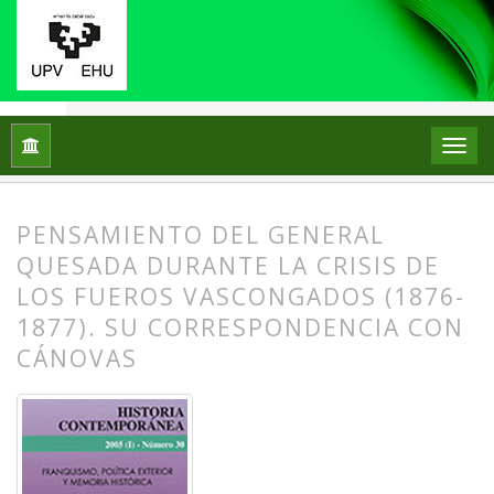
Inicio
Archivos
Núm. 30 (2005): Franquismo, política exterio
PENSAMIENTO DEL GENERAL
QUESADA DURANTE LA CRISIS DE
LOS FUEROS VASCONGADOS (1876-
1877). SU CORRESPONDENCIA CON
CÁNOVAS
##plugins.themes.bootstrap3.article.
##plugins.themes.bootstrap3.article.