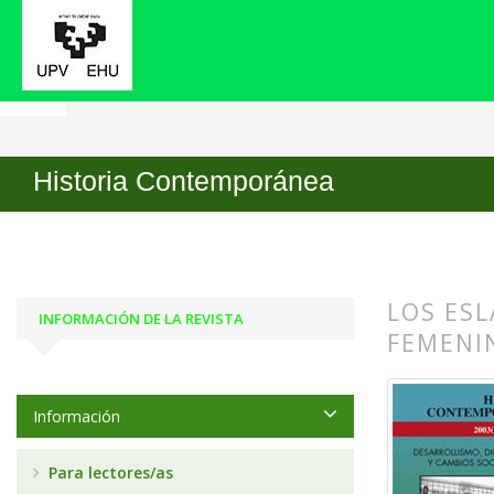
Inicio
Archivos
Núm. 26 (2003): Desarrollismo,
Historia Contemporánea
LOS ESL
INFORMACIÓN DE LA REVISTA
FEMENI
##plugin
##plugin
Información
Para lectores/as