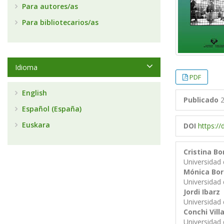
Para autores/as
Para bibliotecarios/as
Idioma
PDF
English
Publicado
2
Español (España)
Euskara
DOI
https:/
Cristina B
Universidad
Mónica Borr
Universidad
Jordi Ibarz
Universidad
Conchi Vill
Universidad