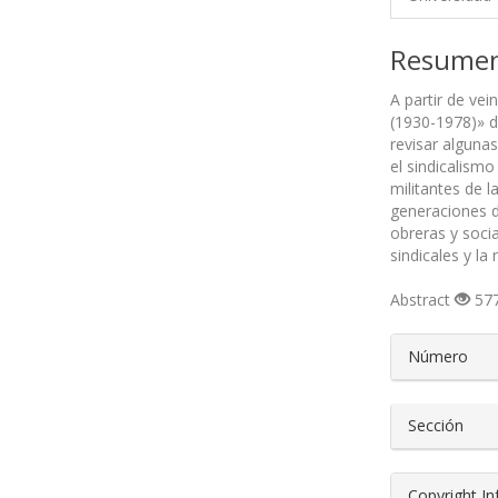
Resume
A partir de vei
(1930-1978)» d
revisar alguna
el sindicalism
militantes de 
generaciones d
obreras y soci
sindicales y la
Abstract
577
##plugin
Número
Sección
Copyright I