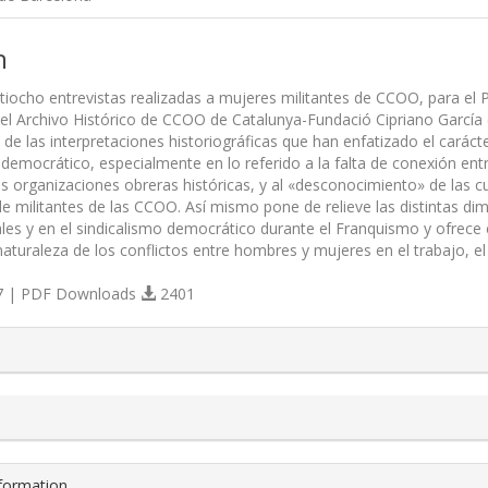
n
ntiocho entrevistas realizadas a mujeres militantes de CCOO, para el P
el Archivo Histórico de CCOO de Catalunya-Fundació Cipriano García 
s de las interpretaciones historiográficas que han enfatizado el cará
o democrático, especialmente en lo referido a la falta de conexión en
las organizaciones obreras históricas, y al «desconocimiento» de las c
e militantes de las CCOO. Así mismo pone de relieve las distintas di
ales y en el sindicalismo democrático durante el Franquismo y ofrece 
 naturaleza de los conflictos entre hombres y mujeres en el trabajo, el s
 | PDF Downloads
2401
s.themes.bootstrap3.article.details##
nformation