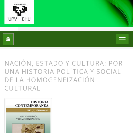
Inicio
Archivos
Núm. 45 (2012): Nacionalismo y homogenei
NACIÓN, ESTADO Y CULTURA: POR
UNA HISTORIA POLÍTICA Y SOCIAL
DE LA HOMOGENEIZACIÓN
CULTURAL
##plugins.themes.bootstrap3.article.
##plugins.themes.bootstrap3.article.