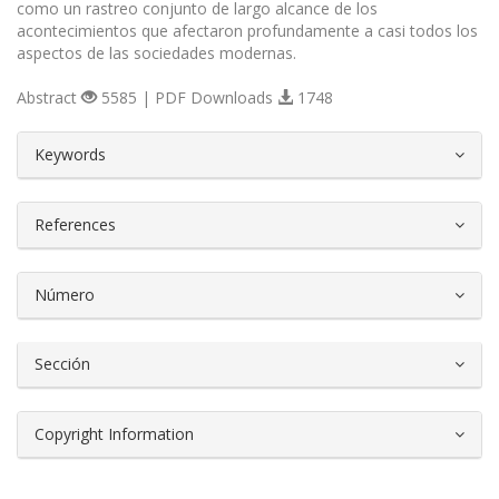
como un rastreo conjunto de largo alcance de los
acontecimientos que afectaron profundamente a casi todos los
aspectos de las sociedades modernas.
Abstract
5585 | PDF Downloads
1748
##plugins.themes.bootstrap3.article.d
Keywords
References
Número
Sección
Copyright Information