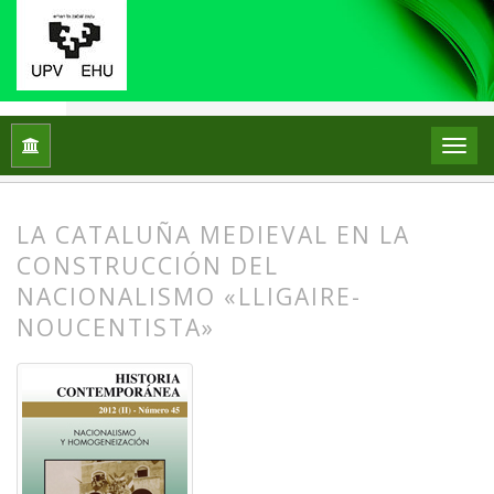
Inicio
Archivos
Núm. 45 (2012): Nacionalismo y homogenei
LA CATALUÑA MEDIEVAL EN LA
CONSTRUCCIÓN DEL
NACIONALISMO «LLIGAIRE-
NOUCENTISTA»
##plugins.themes.bootstrap3.article.
##plugins.themes.bootstrap3.article.