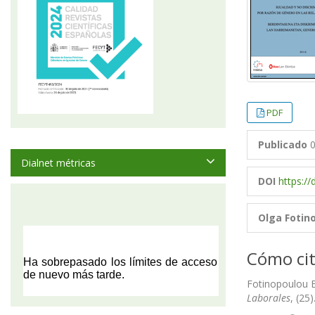
PDF
Publicado
0
Dialnet métricas
DOI
https:/
Olga Fotin
Cómo cit
Fotinopoulou B
Laborales
, (25