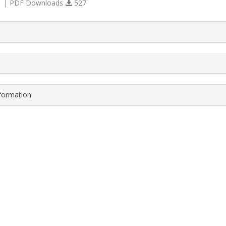
 | PDF Downloads
527
s.themes.bootstrap3.article.details##
nformation