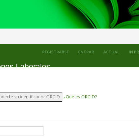
REGISTRARSE
ENTRAR
ACTUAL
IN P
ones Laborales
onecte su identificador ORCID
¿Qué es ORCID?