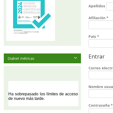
Apellidos
Ob
Afiliación
*
Obligat
País
*
Entrar
Dialnet métricas
Correo elect
Nombre usua
Contraseña
*