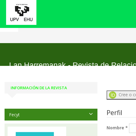
Inicio
Registrarse
Lan Harremanak - Revista de Relaci
INFORMACIÓN DE LA REVISTA
Cree o c
Perfil
Fecyt
Nombre
*