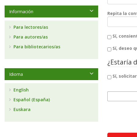
Información
Repita la co
Para lectores/as
Sí, consie
Para autores/as
Para bibliotecarios/as
Sí, deseo 
¿Estaría d
Idioma
Sí, solicita
Intereses de rev
English
Español (España)
Euskara