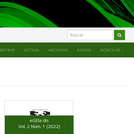
ENTRAR
ACTUAL
ARCHIVOS
AVISOS
ACERCA DE
eGEla dis
Vol. 2 Núm. 1 (2022)