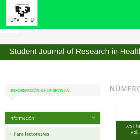
Inicio
Archivos
Student Journal of Research in Heal
NÚMERO
INFORMACIÓN DE LA REVISTA
Información
test t
Vol.
Para lectores/as