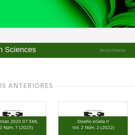
th Sciences
REGISTRARSE
S ANTERIORES
antan 2023 07 XML
Diseño eGela II
 2 Núm. 7 (2023)
Vol. 2 Núm. 2 (2022)