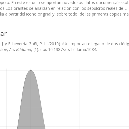
Pópolo. En este estudio se aportan novedosos datos documentalessobre 
os.Los orantes se analizan en relación con los sepulcros reales de El 
ia a partir del icono original y, sobre todo, de las primeras copias ma
ar
J. J. y Echeverría Goñi, P. L. (2010) «Un importante legado de dos clér
olo»,
Ars Bilduma
, (1). doi: 10.1387/ars-bilduma.1084.