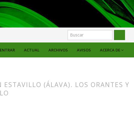
ENTRAR
ACTUAL
ARCHIVOS
AVISOS
ACERCA DE
ESTAVILLO (ÁLAVA). LOS ORANTES Y
OLO