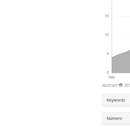
Abstract
365
##plugin
Keywords
Número