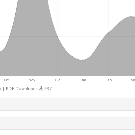
 | PDF Downloads
937
s.themes.bootstrap3.article.details##