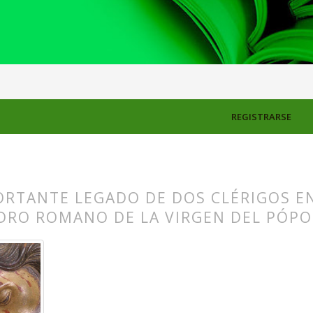
S
REGISTRARSE
RTANTE LEGADO DE DOS CLÉRIGOS EN 
DRO ROMANO DE LA VIRGEN DEL PÓP
s.themes.bootstrap3.article.main##
s.themes.bootstrap3.article.sidebar##