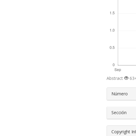
Abstract
634
##plugin
Número
Sección
Copyright I