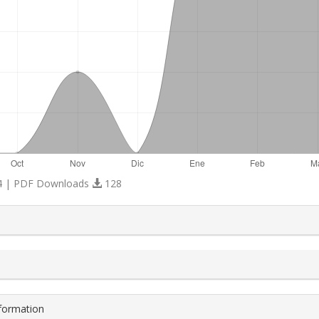
 | PDF Downloads
128
s.themes.bootstrap3.article.details##
nformation