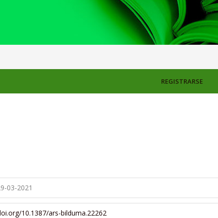
REGISTRARSE
s.themes.bootstrap3.article.main##
s.themes.bootstrap3.article.sidebar##
9-03-2021
/doi.org/10.1387/ars-bilduma.22262