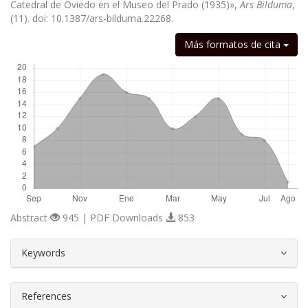
Catedral de Oviedo en el Museo del Prado (1935)»,
Ars Bilduma
,
(11). doi: 10.1387/ars-bilduma.22268.
Descargas
Más formatos de cita
Abstract
945 | PDF Downloads
853
##plugins.themes.bootstrap3.article.d
Keywords
References