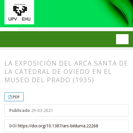
Inicio
Archivos
2021: Número 11
ARTÍCULOS
LA EXPOSICIÓN DEL ARCA SANTA DE
LA CATEDRAL DE OVIEDO EN EL
MUSEO DEL PRADO (1935)
##plugins.themes.bootstrap3.article.
##plugins.themes.bootstrap3.article.
PDF
Publicado
29-03-2021
DOI
https://doi.org/10.1387/ars-bilduma.22268