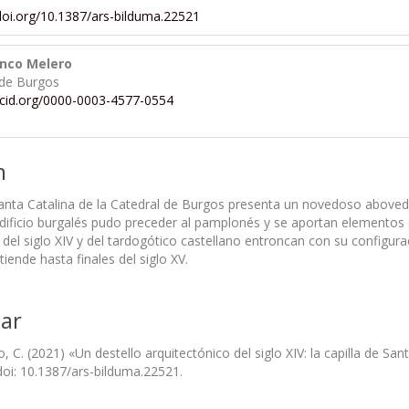
/doi.org/10.1387/ars-bilduma.22521
anco Melero
 de Burgos
rcid.org/0000-0003-4577-0554
n
Santa Catalina de la Catedral de Burgos presenta un novedoso aboveda
dificio burgalés pudo preceder al pamplonés y se aportan elementos a
el siglo XIV y del tardogótico castellano entroncan con su configuraci
iende hasta finales del siglo XV.
ar
 C. (2021) «Un destello arquitectónico del siglo XIV: la capilla de San
 doi: 10.1387/ars-bilduma.22521.