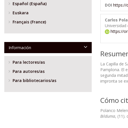
Español (España)
DOI
https:/
Euskara
Carlos Pol
Français (France)
Universidad
https://o
Información
Resume
Para lectores/as
La Capilla de 
Pamplona. El e
Para autores/as
segunda mitad d
Para bibliotecarios/as
impronta se ext
Cómo cit
Polanco Melero,
Bilduma
, (11).
Descargas