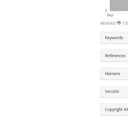
Abstract
129
##plugin
Keywords
References
Número
Sección
Copyright I