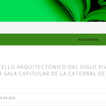
OS
REGISTRARSE
ELLO ARQUITECTÓNICO DEL SIGLO XIV
 SALA CAPITULAR DE LA CATEDRAL D
s.themes.bootstrap3.article.main##
s.themes.bootstrap3.article.sidebar##
9-03-2021