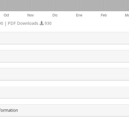
0 | PDF Downloads
930
s.themes.bootstrap3.article.details##
nformation