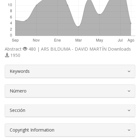
Abstract
480 | ARS BILDUMA - DAVID MARTÍN Downloads
1950
##plugins.themes.bootstrap3.article.d
Keywords
Número
Sección
Copyright Information