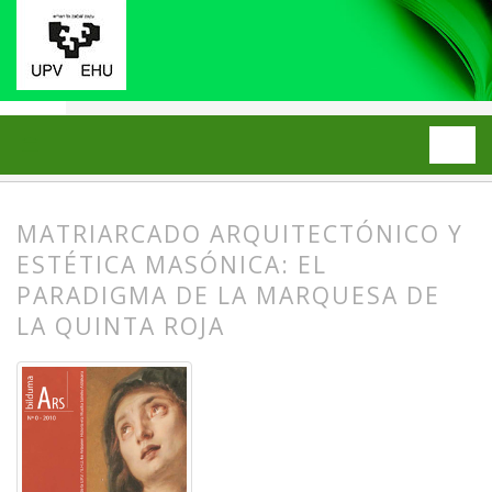
Inicio
Archivos
2010: Número 0
ARTÍCULOS
MATRIARCADO ARQUITECTÓNICO Y
ESTÉTICA MASÓNICA: EL
PARADIGMA DE LA MARQUESA DE
LA QUINTA ROJA
##plugins.themes.bootstrap3.article.
##plugins.themes.bootstrap3.article.