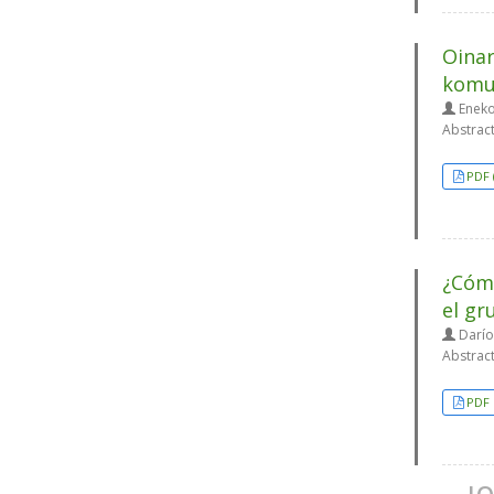
Oinar
komun
Enekoi
Abstrac
PDF 
¿Cómo
el gr
Darío
Abstrac
PDF