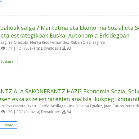
balioak salgai? Marketina eta Ekonomia Sozial eta S
 eta estrategikoak Euskal Autonomia Erkidegoan
Izagirre Olaizola, Nerea Rico Fernández, Xuban Díez Izagirre
t
171 | PDF (Euskara) Downloads
93
(Euskara)
NTZ ALA SAKONERANTZ HAZI? Ekonomia Sozial Solida
sen eskalatze estrategien analisia ikuspegi komunit
tz Etxezarreta Etxarri, Pablo Arrillaga, Unai Villalba Eguiluz, Juan Carlos Perez
t
120 | PDF (Euskara) Downloads
84
(Euskara)