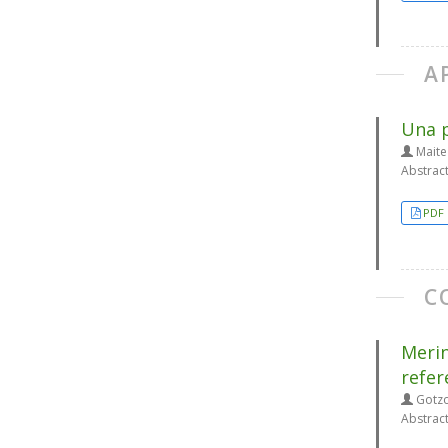
A
Una p
Maite
Abstrac
PDF
C
Merin
refer
Gotzo
Abstrac