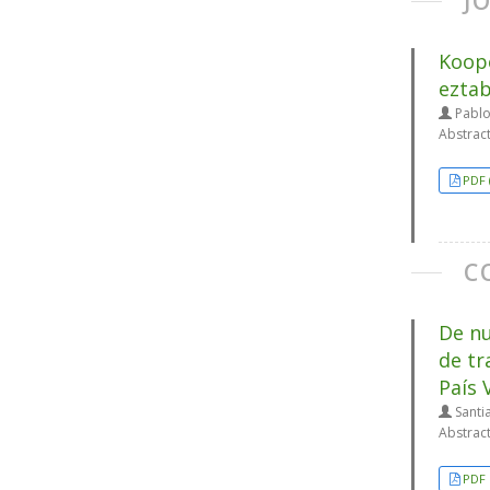
J
Koope
eztab
Pablo 
Abstrac
PDF 
C
De nu
de tr
País 
Santi
Abstrac
PDF