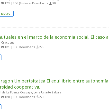
t
173 | PDF (Euskara) Downloads
90
(Euskara)
utuales en el marco de la economia social. El caso 
 Cracogna
t
181 | PDF Downloads
275
agon Unibertsitatea El equilibrio entre autonomía 
rsidad cooperativa.
l de La Fuente Cosgaya, Leire Uriarte Zabala
t
180 | PDF Downloads
223