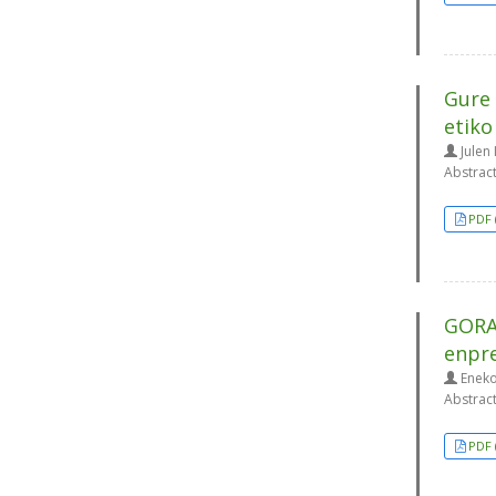
Gure 
etiko
Julen 
Abstrac
PDF 
GORA
enpre
Enekoi
Abstrac
PDF 