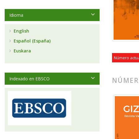
Idioma
English
Español (España)
Euskara
Número actu
Indexado en EBSCO
NÚMER