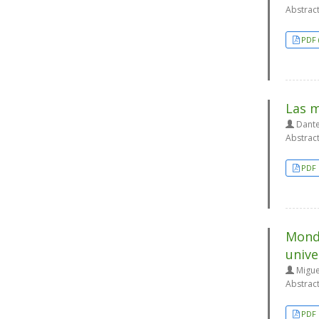
Abstrac
PDF 
Las m
Dante
Abstrac
PDF
Mondr
unive
Migue
Abstrac
PDF