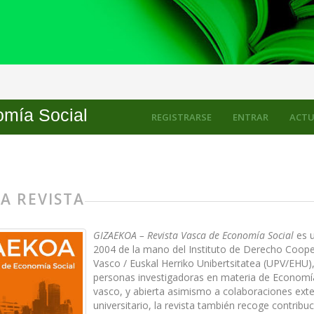
ial
mía Social
REGISTRARSE
ENTRAR
ACTU
A REVISTA
GIZAEKOA – Revista Vasca de Econom
í
a Social
es u
2004 de la mano del Instituto de Derecho Cooper
Vasco / Euskal Herriko Unibertsitatea (UPV/EHU),
personas investigadoras en materia de Economía S
vasco, y abierta asimismo a colaboraciones exte
universitario, la revista también recoge contribu