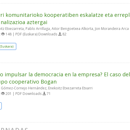
ri komunitarioko kooperatiben eskalatze eta errepl
alizazioa aztergai
tz Etxezarreta, Pablo Arrillaga, Aitor Bengoetxea Alkorta, Jon Morandeira Arca
t
148 | PDF (Euskara) Downloads
82
(Euskara)
 impulsar la democracia en la empresa? El caso del
upo cooperativo Bogan
 Gómez-Cornejo Hernández, Enekoitz Etxezarreta Etxarri
t
201 | PDF Downloads
71