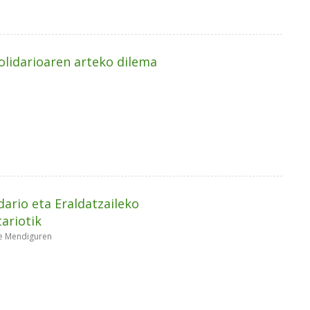
olidarioaren arteko dilema
rio eta Eraldatzaileko
ariotik
 de Mendiguren