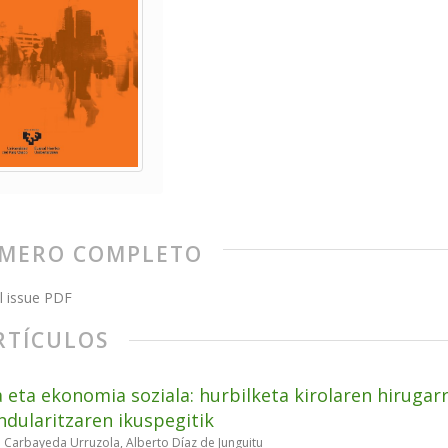
MERO COMPLETO
l issue PDF
RTÍCULOS
a eta ekonomia soziala: hurbilketa kirolaren hiruga
indularitzaren ikuspegitik
 Carbayeda Urruzola, Alberto Díaz de Junguitu