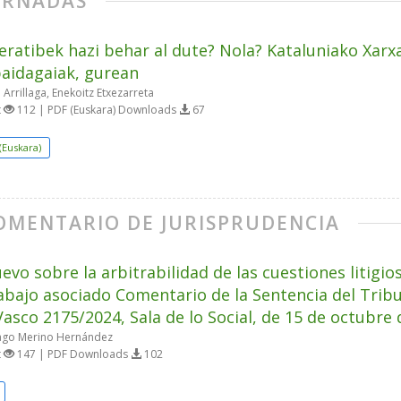
ORNADAS
ratibek hazi behar al dute? Nola? Kataluniako Xarx
aidagaiak, gurean
Arrillaga, Enekoitz Etxezarreta
t
112 | PDF (Euskara) Downloads
67
(Euskara)
OMENTARIO DE JURISPRUDENCIA
evo sobre la arbitrabilidad de las cuestiones litigio
abajo asociado Comentario de la Sentencia del Tribun
Vasco 2175/2024, Sala de lo Social, de 15 de octubre
ago Merino Hernández
t
147 | PDF Downloads
102