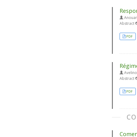
Respon
Anouar 
Abstract
PDF
Régime
Avelino
Abstract
PDF
CO
Coment