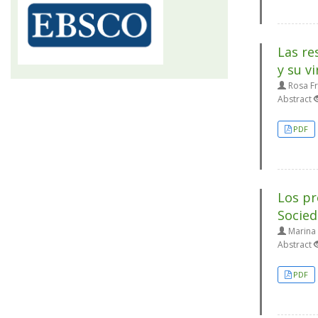
Las re
y su v
Rosa Fr
Abstract
PDF
Los pr
Socie
Marina 
Abstract
PDF