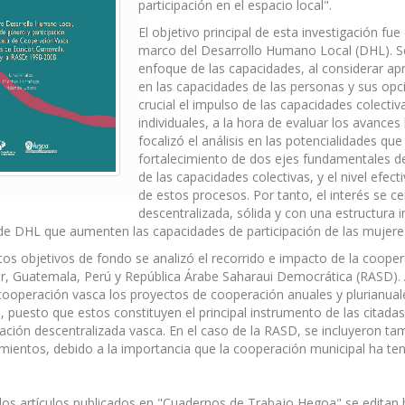
participación en el espacio local".
El objetivo principal de esta investigación fue
marco del Desarrollo Humano Local (DHL). Se
enfoque de las capacidades, al considerar apr
en las capacidades de las personas y sus opc
crucial el impulso de las capacidades colect
individuales, a la hora de evaluar los avance
focalizó el análisis en las potencialidades q
fortalecimiento de dos ejes fundamentales del
de las capacidades colectivas, y el nivel efect
de estos procesos. Por tanto, el interés se c
descentralizada, sólida y con una estructura i
 de DHL que aumenten las capacidades de participación de las mujer
os objetivos de fondo se analizó el recorrido e impacto de la coope
, Guatemala, Perú y República Árabe Saharaui Democrática (RASD). A 
operación vasca los proyectos de cooperación anuales y plurianuale
, puesto que estos constituyen el principal instrumento de las citada
ción descentralizada vasca. En el caso de la RASD, se incluyeron ta
ientos, debido a la importancia que la cooperación municipal ha teni
los artículos publicados en "Cuadernos de Trabajo Hegoa" se editan 