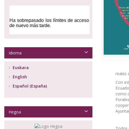
Idioma
Euskara
reales
English
Con est
Español (España)
Ecuador
como co
Forales
coopera
Ayuntam
Hegoa
Todos 