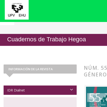
Inicio
Archivos
Núm. 55 (2011): Análisis sobre
Cuadernos de Trabajo Hegoa
NÚM. 55
INFORMACIÓN DE LA REVISTA
GÉNERO
IDR Dialnet