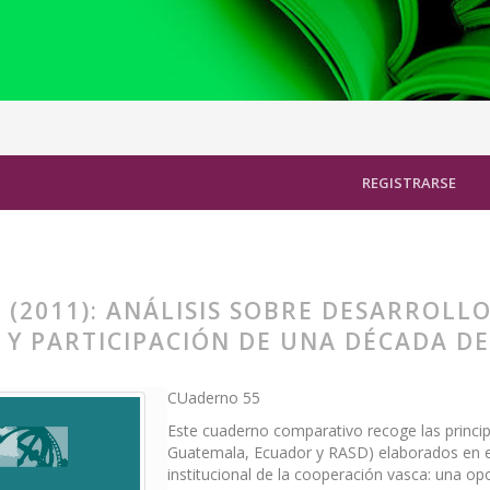
 Desarrollo Humano Local, Equidad de Género y Participación de un
REGISTRARSE
 (2011): ANÁLISIS SOBRE DESARROL
 Y PARTICIPACIÓN DE UNA DÉCADA D
CUaderno 55
Este cuaderno comparativo recoge las princip
Guatemala, Ecuador y RASD) elaborados en el
institucional de la cooperación vasca: una op