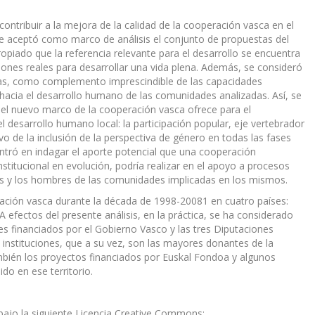
 contribuir a la mejora de la calidad de la cooperación vasca en el
 aceptó como marco de análisis el conjunto de propuestas del
opiado que la referencia relevante para el desarrollo se encuentra
iones reales para desarrollar una vida plena. Además, se consideró
ivas, como complemento imprescindible de las capacidades
s hacia el desarrollo humano de las comunidades analizadas. Así, se
ue el nuevo marco de la cooperación vasca ofrece para el
 desarrollo humano local: la participación popular, eje vertebrador
ivo de la inclusión de la perspectiva de género en todas las fases
entró en indagar el aporte potencial que una cooperación
nstitucional en evolución, podría realizar en el apoyo a procesos
es y los hombres de las comunidades implicadas en los mismos.
ración vasca durante la década de 1998-20081 en cuatro países:
efectos del presente análisis, en la práctica, se ha considerado
s financiados por el Gobierno Vasco y las tres Diputaciones
s instituciones, que a su vez, son las mayores donantes de la
mbién los proyectos financiados por Euskal Fondoa y algunos
do en ese territorio.
bajo la siguiente Licencia Creative Commons: