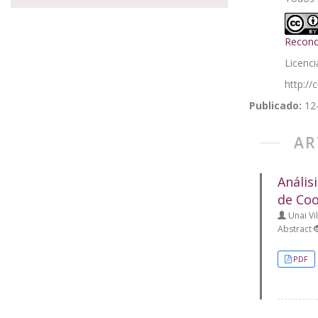
Recono
Licenci
http://
Publicado:
12
AR
Anális
de Coo
Unai Vi
Abstract
PDF