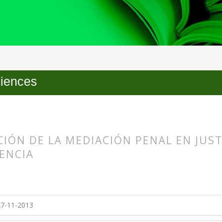
ciences
IÓN DE LA MEDIACIÓN PENAL EN JUSTI
ENCIA
s.themes.bootstrap3.article.main##
s.themes.bootstrap3.article.sidebar##
7-11-2013