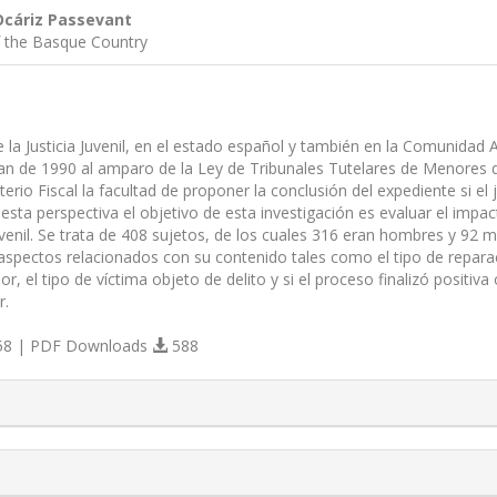
Ocáriz Passevant
f the Basque Country
e la Justicia Juvenil, en el estado español y también en la Comunid
an de 1990 al amparo de la Ley de Tribunales Tutelares de Menores de
terio Fiscal la facultad de proponer la conclusión del expediente si el
esta perspectiva el objetivo de esta investigación es evaluar el impac
uvenil. Se trata de 408 sujetos, de los cuales 316 eran hombres y 92 
aspectos relacionados con su contenido tales como el tipo de reparac
or, el tipo de víctima objeto de delito y si el proceso finalizó posit
r.
8 | PDF Downloads
588
s.themes.bootstrap3.article.details##