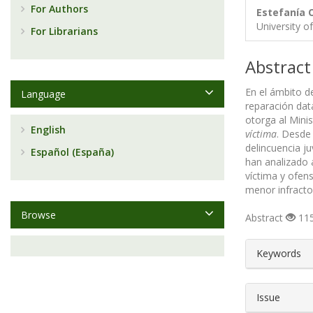
For Authors
Estefanía 
University o
For Librarians
Abstract
En el ámbito d
Language
reparación dat
otorga al Minis
English
víctima
. Desde 
delincuencia j
Español (España)
han analizado 
víctima y ofens
menor infracto
Browse
Abstract
115
##plugin
Keywords
Issue