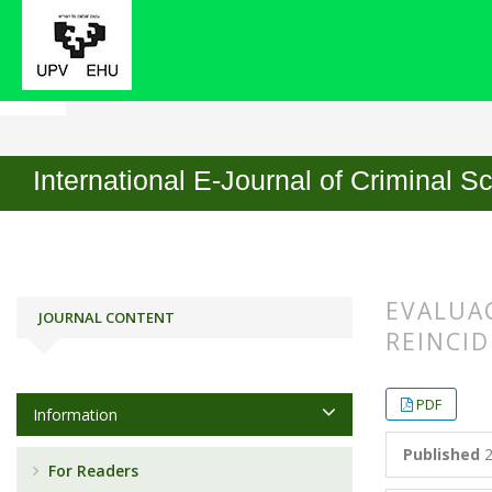
Home
Archives
No. 7 (2013)
Articles
International E-Journal of Criminal S
EVALUAC
JOURNAL CONTENT
REINCID
##plugin
##plugin
PDF
Information
Published
2
For Readers