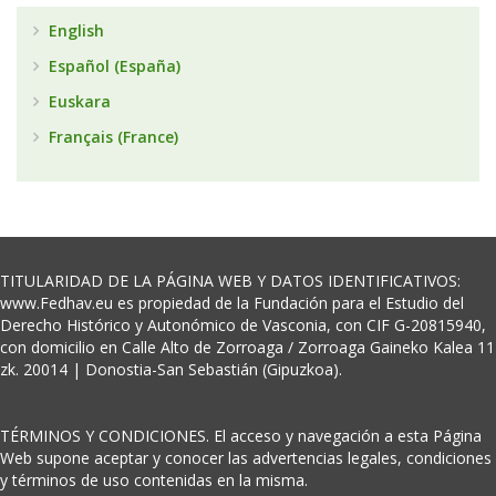
English
Español (España)
Euskara
Français (France)
TITULARIDAD DE LA PÁGINA WEB Y DATOS IDENTIFICATIVOS:
www.Fedhav.eu es propiedad de la Fundación para el Estudio del
Derecho Histórico y Autonómico de Vasconia, con CIF G-20815940,
con domicilio en Calle Alto de Zorroaga / Zorroaga Gaineko Kalea 11
zk. 20014 | Donostia-San Sebastián (Gipuzkoa).
TÉRMINOS Y CONDICIONES. El acceso y navegación a esta Página
Web supone aceptar y conocer las advertencias legales, condiciones
y términos de uso contenidas en la misma.