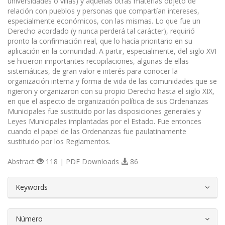
universidades o villas) y aquellas otras materias objeto de
relación con pueblos y personas que compartían intereses,
especialmente económicos, con las mismas. Lo que fue un
Derecho acordado (y nunca perderá tal carácter), requirió
pronto la confirmación real, que lo hacía prioritario en su
aplicación en la comunidad. A partir, especialmente, del siglo XVI
se hicieron importantes recopilaciones, algunas de ellas
sistemáticas, de gran valor e interés para conocer la
organización interna y forma de vida de las comunidades que se
rigieron y organizaron con su propio Derecho hasta el siglo XIX,
en que el aspecto de organización política de sus Ordenanzas
Municipales fue sustituido por las disposiciones generales y
Leyes Municipales implantadas por el Estado. Fue entonces
cuando el papel de las Ordenanzas fue paulatinamente
sustituido por los Reglamentos.
Abstract
118 | PDF Downloads
86
##plugins.themes.bootstrap3.article.d
Keywords
Número