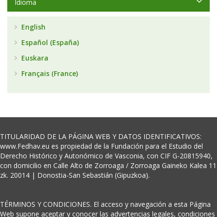
Idioma
English
Español (España)
Euskara
Français (France)
TITULARIDAD DE LA PÁGINA WEB Y DATOS IDENTIFICATIVOS:
www.Fedhav.eu es propiedad de la Fundación para el Estudio del
Derecho Histórico y Autonómico de Vasconia, con CIF G-20815940,
con domicilio en Calle Alto de Zorroaga / Zorroaga Gaineko Kalea 11
zk. 20014 | Donostia-San Sebastián (Gipuzkoa).
TÉRMINOS Y CONDICIONES. El acceso y navegación a esta Página
Web supone aceptar y conocer las advertencias legales, condiciones