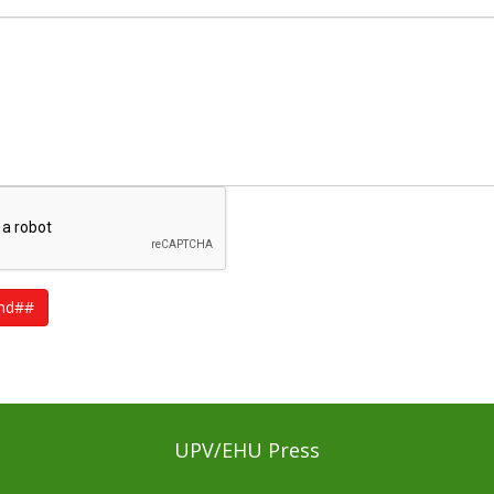
end##
UPV/EHU Press