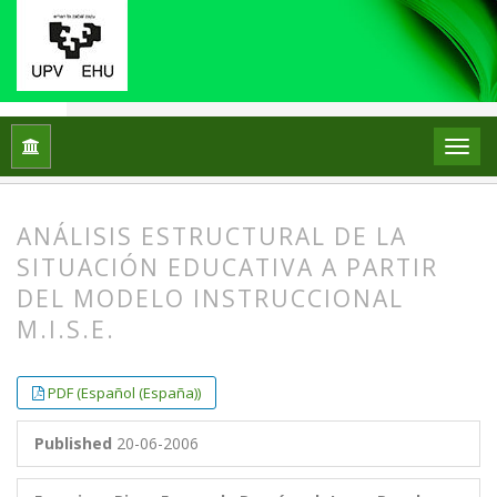
Home
Archives
No3 (1997)
ARTICLES
ANÁLISIS ESTRUCTURAL DE LA
SITUACIÓN EDUCATIVA A PARTIR
DEL MODELO INSTRUCCIONAL
M.I.S.E.
##plugins.themes.bootstrap3.article.
##plugins.themes.bootstrap3.article.
PDF (Español (España))
Published
20-06-2006