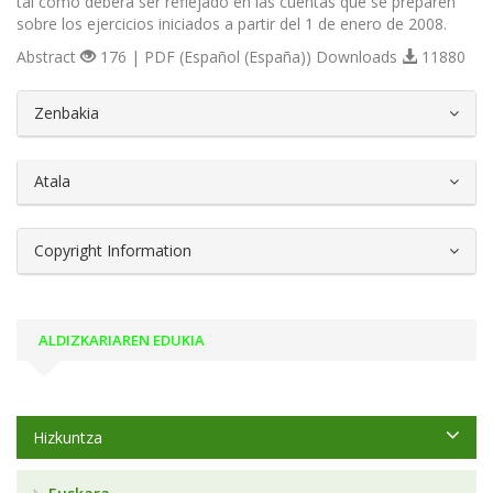
tal como deberá ser reflejado en las cuentas que se preparen
sobre los ejercicios iniciados a partir del 1 de enero de 2008.
Abstract
176 | PDF (Español (España)) Downloads
11880
##plugins.themes.bootstrap3.article.d
Zenbakia
Atala
Copyright Information
ALDIZKARIAREN EDUKIA
Hizkuntza