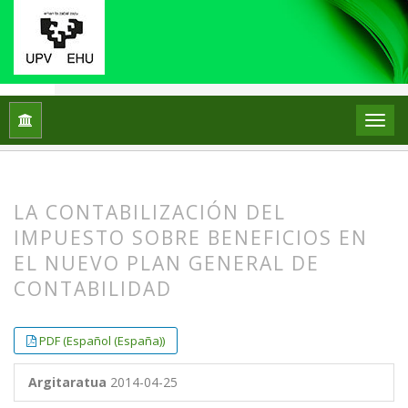
251 - Enpresa eta Ekonomia Aldizkaria
Hasiera
Artxiboak
núm. 15
Artículos
LA CONTABILIZACIÓN DEL
IMPUESTO SOBRE BENEFICIOS EN
EL NUEVO PLAN GENERAL DE
CONTABILIDAD
##plugins.themes.bootstrap3.article.
##plugins.themes.bootstrap3.article.
PDF (Español (España))
Argitaratua
2014-04-25