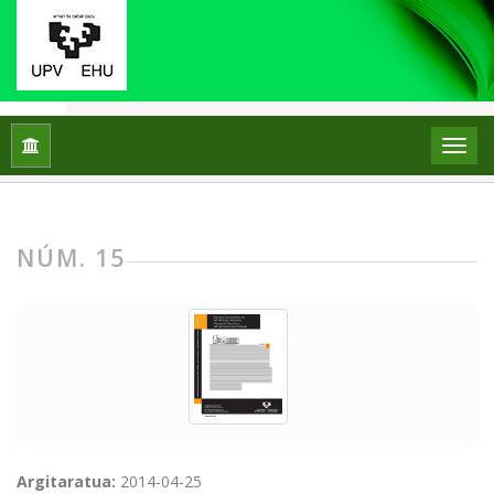
251 - Enpresa eta Ekonomia Aldizkaria
Hasiera
Artxiboak
núm. 15
NÚM. 15
Argitaratua:
2014-04-25