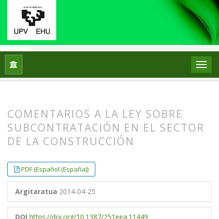
251 - Enpresa eta Ekonomia Aldizkaria
Hasiera
Artxiboak
núm. 15
Artículos
COMENTARIOS A LA LEY SOBRE
SUBCONTRATACIÓN EN EL SECTOR
DE LA CONSTRUCCIÓN
##plugins.themes.bootstrap3.article.
##plugins.themes.bootstrap3.article.
PDF (Español (España))
Argitaratua
2014-04-25
DOI
https://doi.org/10.1387/251eea.11449