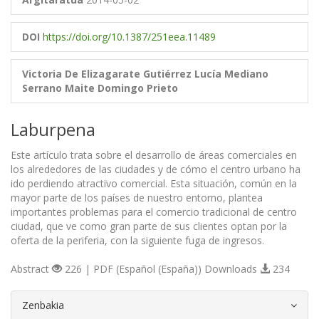
DOI
https://doi.org/10.1387/251eea.11489
Victoria De Elizagarate Gutiérrez
Lucía Mediano
Serrano
Maite Domingo Prieto
Laburpena
Este artículo trata sobre el desarrollo de áreas comerciales en
los alrededores de las ciudades y de cómo el centro urbano ha
ido perdiendo atractivo comercial. Esta situación, común en la
mayor parte de los países de nuestro entorno, plantea
importantes problemas para el comercio tradicional de centro
ciudad, que ve como gran parte de sus clientes optan por la
oferta de la periferia, con la siguiente fuga de ingresos.
Abstract
226 | PDF (Español (España)) Downloads
234
##plugins.themes.bootstrap3.article.d
Zenbakia