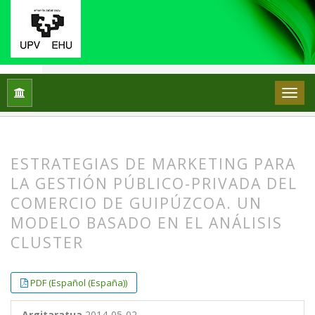
251 - Enpresa eta Ekonomia Aldizkaria
Hasiera
Artxiboak
núm. 12
Artículos
ESTRATEGIAS DE MARKETING PARA
LA GESTIÓN PÚBLICO-PRIVADA DEL
COMERCIO DE GUIPÚZCOA. UN
MODELO BASADO EN EL ANÁLISIS
CLUSTER
##plugins.themes.bootstrap3.article.
##plugins.themes.bootstrap3.article.
PDF (Español (España))
Argitaratua
2014-05-02