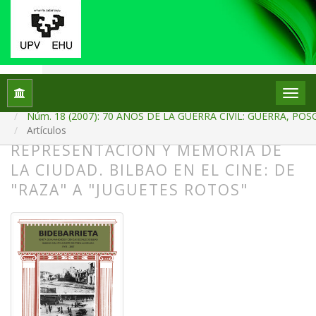
Inicio
Archivos
Núm. 18 (2007): 70 AÑOS DE LA GUERRA CIVIL: GUERRA,
Artículos
REPRESENTACIÓN Y MEMORIA DE
LA CIUDAD. BILBAO EN EL CINE: DE
"RAZA" A "JUGUETES ROTOS"
##plugins.themes.bootstrap3.article.
##plugins.themes.bootstrap3.article.