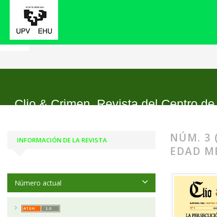
Inicio
Archivos
Núm. 3 (2006): La persecución d
Clio & Crimen. Revista del Centro de
NÚM. 3 
INFORMACIÓN DE LA REVISTA
EDAD ME
Número actual