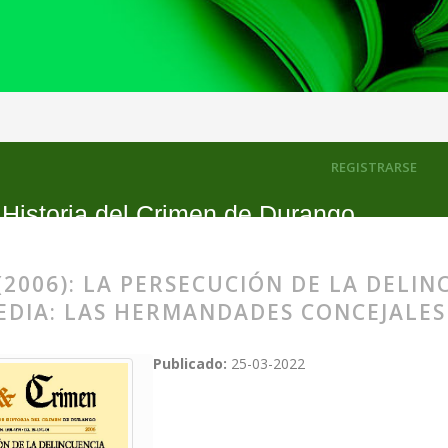
e la delincuencia en despoblado en la Edad Media: las hermandades c
REGISTRARSE
 Historia del Crimen de Durango
(2006): LA PERSECUCIÓN DE LA DELI
DIA: LAS HERMANDADES CONCEJALES 
Publicado:
25-03-2022